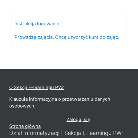
Instrukcja logowania
Prowadzę zajęcia. Chcę utworzyć kurs do zajęć.
O Sekcji E-learningu PWr
Klauzula informacyjna o przetwarzaniu danych
osobowych.
Nie jesteś zalogowany(a) (
Zaloguj się
)
Strona główna
Dział Informatyzacji | Sekcja E-learningu PWr