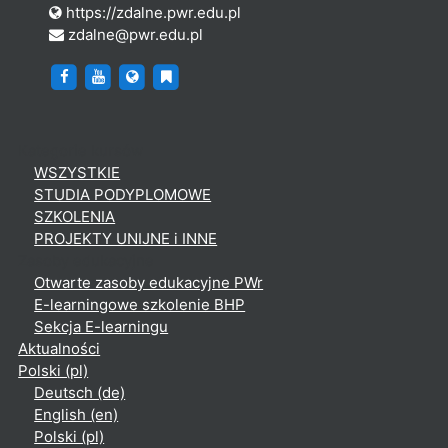
https://zdalne.pwr.edu.pl
zdalne@pwr.edu.pl
http://fb.com/delpwr
https://www.youtube.com/c/Dzia%C5%82Elear
https://zdalne.pwr.edu.pl
https://del.pwr.edu.pl
Kategorie kursów
WSZYSTKIE
STUDIA PODYPLOMOWE
SZKOLENIA
PROJEKTY UNIJNE i INNE
Zasoby edukacyjne
Otwarte zasoby edukacyjne PWr
E-learningowe szkolenie BHP
Sekcja E-learningu
Aktualności
Polski ‎(pl)‎
Deutsch ‎(de)‎
English ‎(en)‎
Polski ‎(pl)‎